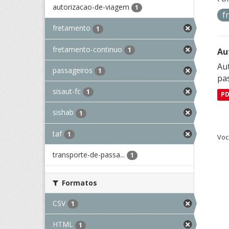
autorizacao-de-viagem
1
f
fretamento
1
fretamento-continuo
1
Au
Aut
passageiros
1
pa
sisaut-fc
1
P
sishab
1
taf
1
Voc
transporte-de-passa...
1
Formatos
CSV
1
HTML
1