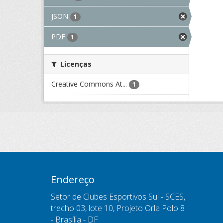
JSON
1
PDF
1
Licenças
Creative Commons At...
1
Endereço
Setor de Clubes Esportivos Sul - SCES,
trecho 03, lote 10, Projeto Orla Polo 8
- Brasília - DF