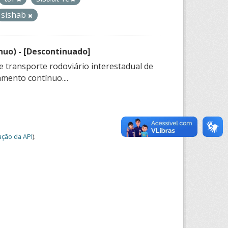
sishab
nuo) - [Descontinuado]
e transporte rodoviário interestadual de
mento contínuo....
ção da API
).