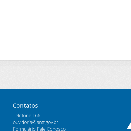
Contatos
Telefone 166
ouvidoria@antt.gov.br
Formulário Fale Conosco