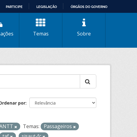
PARTICIPE
LEGISLAÇÃO
ÓRGÃOS DO GOVERNO
zações
Temas
Sobre
Ordenar por
- ANTT
Temas:
Passageiros
taf
sisaut-fc