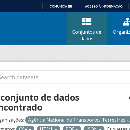
COMUNICA BR
ACESSO À INFORMAÇÃO
IR
PARA
O
Conjuntos de
Organi
CONTEÚDO
dados
 conjunto de dados
ncontrado
ganizações:
Agência Nacional de Transportes Terrestres 
rmatos:
CSV
HTML
PDF
JSON
Etiquetas: