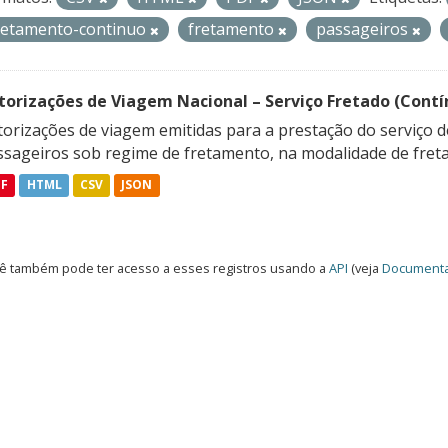
retamento-continuo
fretamento
passageiros
torizações de Viagem Nacional – Serviço Fretado (Contí
orizações de viagem emitidas para a prestação do serviço d
ssageiros sob regime de fretamento, na modalidade de freta
DF
HTML
CSV
JSON
ê também pode ter acesso a esses registros usando a
API
(veja
Documenta