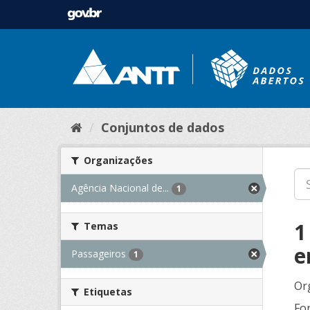
Conjuntos de dados
Organizações
Agência Nacional de...
1
1
Temas
e
Passageiros
1
Or
Etiquetas
Fo