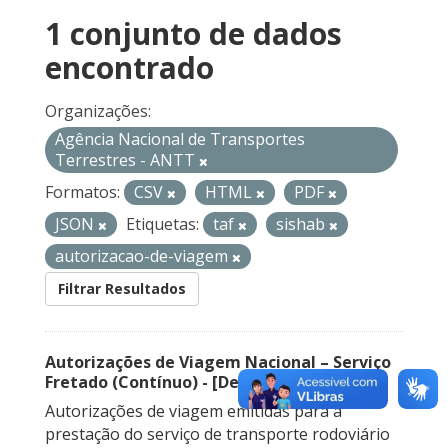
1 conjunto de dados
encontrado
Organizações:
Agência Nacional de Transportes
Terrestres - ANTT
Formatos:
CSV
HTML
PDF
JSON
Etiquetas:
taf
sishab
autorizacao-de-viagem
Filtrar Resultados
Autorizações de Viagem Nacional – Serviço
Fretado (Contínuo) - [Descontinuado]
Autorizações de viagem emitidas para a
prestação do serviço de transporte rodoviário