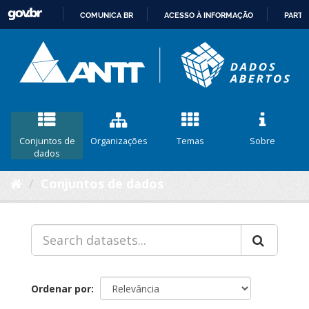
COMUNICA BR
ACESSO À INFORMAÇÃO
PARTI
IR
PARA
O
CONTEÚDO
Conjuntos de
Organizações
Temas
Sobre
dados
Conjuntos de dados
Ordenar por