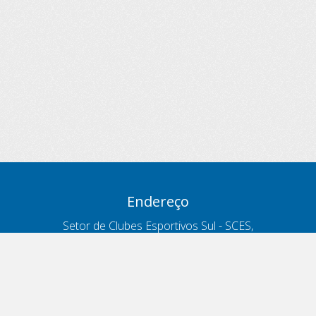
Endereço
Setor de Clubes Esportivos Sul - SCES,
trecho 03, lote 10, Projeto Orla Polo 8
- Brasília - DF
Contatos