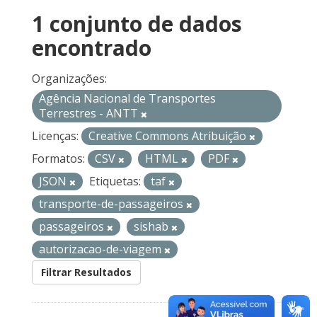
1 conjunto de dados
encontrado
Organizações:
Agência Nacional de Transportes
Terrestres - ANTT
Licenças:
Creative Commons Atribuição
Formatos:
CSV
HTML
PDF
JSON
Etiquetas:
taf
transporte-de-passageiros
passageiros
sishab
autorizacao-de-viagem
Filtrar Resultados