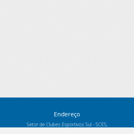
Endereço
Setor de Clubes Esportivos Sul - SCES,
trecho 03, lote 10, Projeto Orla Polo 8