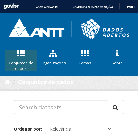
COMUNICA BR
ACESSO À INFORMAÇÃO
PARTI
IR
PARA
O
CONTEÚDO
Conjuntos de
Organizações
Temas
Sobre
dados
Conjuntos de dados
Ordenar por