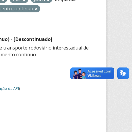
mento-continuo
nuo) - [Descontinuado]
e transporte rodoviário interestadual de
mento contínuo....
ção da API
).