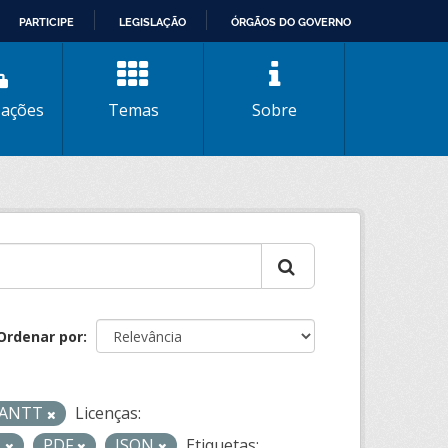
PARTICIPE
LEGISLAÇÃO
ÓRGÃOS DO GOVERNO
zações
Temas
Sobre
Ordenar por
- ANTT
Licenças:
L
PDF
JSON
Etiquetas: