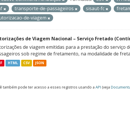
af
transporte-de-passageiros
sisaut-fc
freta
utorizacao-de-viagem
torizações de Viagem Nacional – Serviço Fretado (Contí
orizações de viagem emitidas para a prestação do serviço d
ssageiros sob regime de fretamento, na modalidade de freta
DF
HTML
CSV
JSON
ê também pode ter acesso a esses registros usando a
API
(veja
Documenta