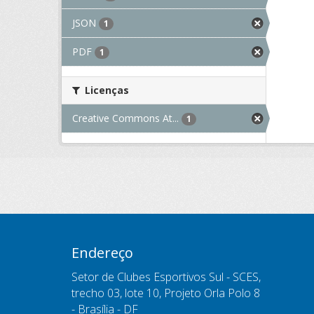
JSON
1
PDF
1
Licenças
Creative Commons At...
1
Endereço
Setor de Clubes Esportivos Sul - SCES,
trecho 03, lote 10, Projeto Orla Polo 8
- Brasília - DF