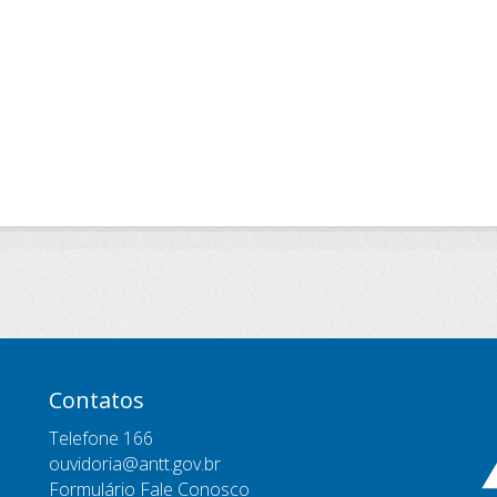
Contatos
Telefone 166
ouvidoria@antt.gov.br
Formulário Fale Conosco