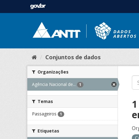
Conjuntos de dados
Organizações
Agência Nacional de...
1
1
Temas
e
Passageiros
1
Or
Etiquetas
C