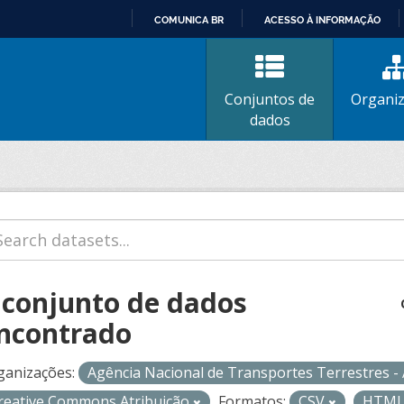
COMUNICA BR
ACESSO À INFORMAÇÃO
IR
PARA
O
Conjuntos de
Organi
CONTEÚDO
dados
 conjunto de dados
ncontrado
ganizações:
Agência Nacional de Transportes Terrestres 
reative Commons Atribuição
Formatos:
CSV
HTM