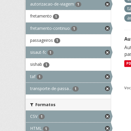
autorizacao-de-viagem
1
t
fretamento
1
a
fretamento-continuo
1
Au
passageiros
1
Aut
sisaut-fc
1
pa
P
sishab
1
taf
1
Voc
transporte-de-passa...
1
Formatos
CSV
1
HTML
1