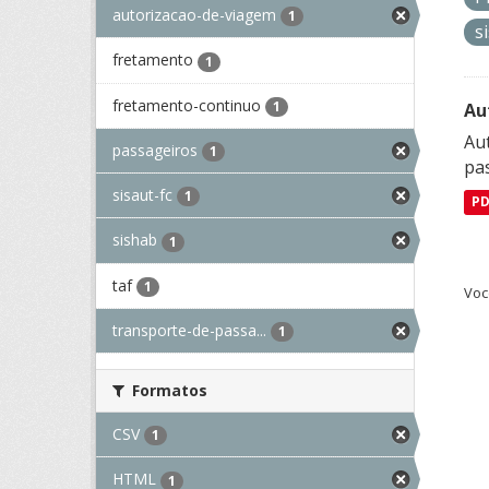
autorizacao-de-viagem
1
s
fretamento
1
fretamento-continuo
1
Au
Aut
passageiros
1
pa
sisaut-fc
1
P
sishab
1
taf
1
Voc
transporte-de-passa...
1
Formatos
CSV
1
HTML
1