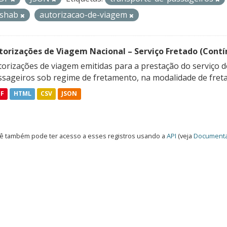
ishab
autorizacao-de-viagem
torizações de Viagem Nacional – Serviço Fretado (Contí
orizações de viagem emitidas para a prestação do serviço d
ssageiros sob regime de fretamento, na modalidade de freta
DF
HTML
CSV
JSON
ê também pode ter acesso a esses registros usando a
API
(veja
Documenta