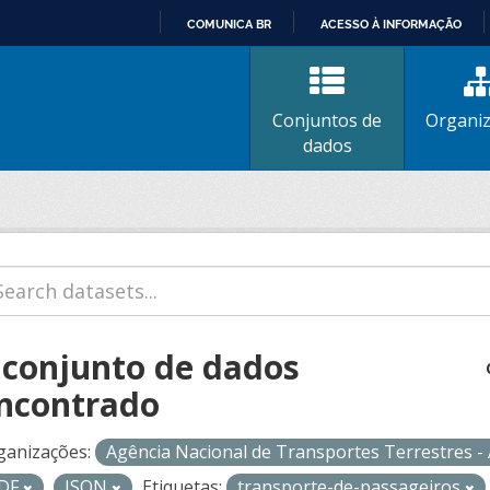
COMUNICA BR
ACESSO À INFORMAÇÃO
IR
PARA
O
Conjuntos de
Organi
CONTEÚDO
dados
 conjunto de dados
ncontrado
ganizações:
Agência Nacional de Transportes Terrestres 
DF
JSON
Etiquetas:
transporte-de-passageiros