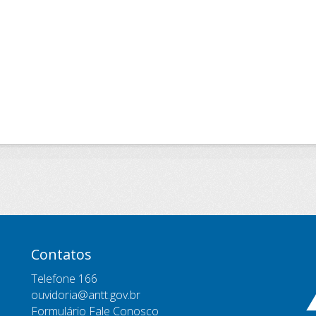
Contatos
Telefone 166
ouvidoria@antt.gov.br
Formulário Fale Conosco