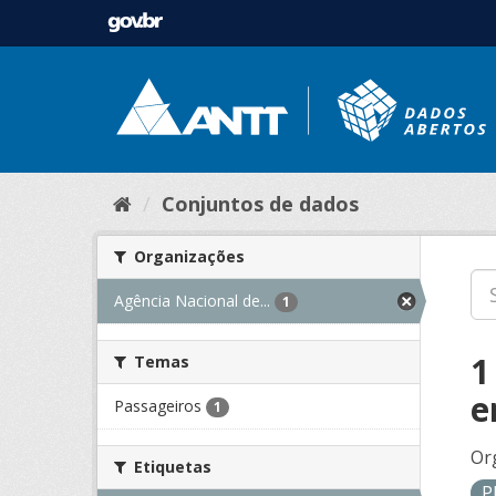
Conjuntos de dados
Organizações
Agência Nacional de...
1
1
Temas
e
Passageiros
1
Or
Etiquetas
P