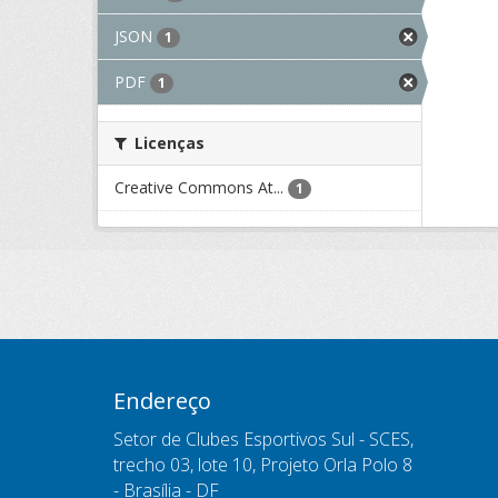
JSON
1
PDF
1
Licenças
Creative Commons At...
1
Endereço
Setor de Clubes Esportivos Sul - SCES,
trecho 03, lote 10, Projeto Orla Polo 8
- Brasília - DF