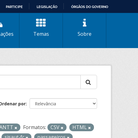
PARTICIPE
LEGISLAÇÃO
ÓRGÃOS DO GOVERNO
zações
Temas
Sobre
Ordenar por
- ANTT
Formatos:
CSV
HTML
sisaut-fc
passageiros