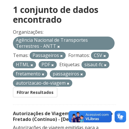
1 conjunto de dados
encontrado
Organizações:
Agência Nacional de Transportes
Terrestres - ANTT
Temas:
Passageiros
Formatos:
CSV
HTML
PDF
Etiquetas:
sisaut-fc
fretamento
passageiros
autorizacao-de-viagem
Filtrar Resultados
Autorizações de Viagem Nacional – Serviço
Fretado (Contínuo) - [Descontinuado]
Autorizações de viagem emitidas para a