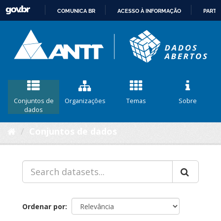
COMUNICA BR
ACESSO À INFORMAÇÃO
PARTI
IR
PARA
O
CONTEÚDO
Conjuntos de
Organizações
Temas
Sobre
dados
Conjuntos de dados
Ordenar por