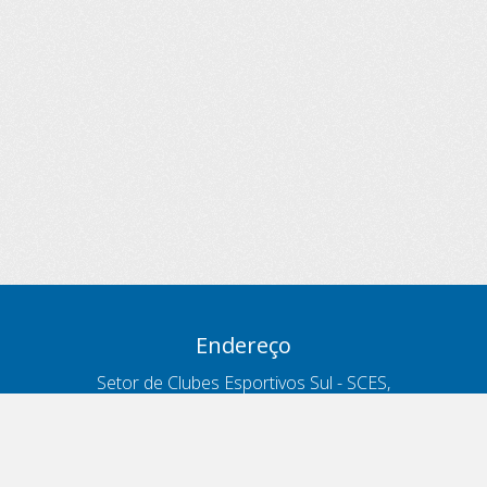
Endereço
Setor de Clubes Esportivos Sul - SCES,
trecho 03, lote 10, Projeto Orla Polo 8
- Brasília - DF