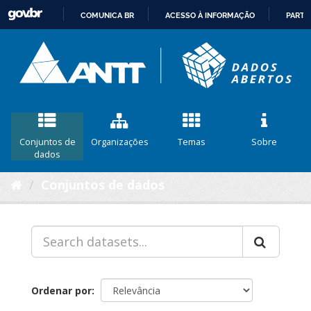
COMUNICA BR
ACESSO À INFORMAÇÃO
PARTI
IR
PARA
O
CONTEÚDO
Conjuntos de
Organizações
Temas
Sobre
dados
Conjuntos de dados
Ordenar por