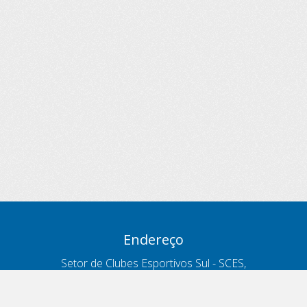
Endereço
Setor de Clubes Esportivos Sul - SCES,
trecho 03, lote 10, Projeto Orla Polo 8
- Brasília - DF