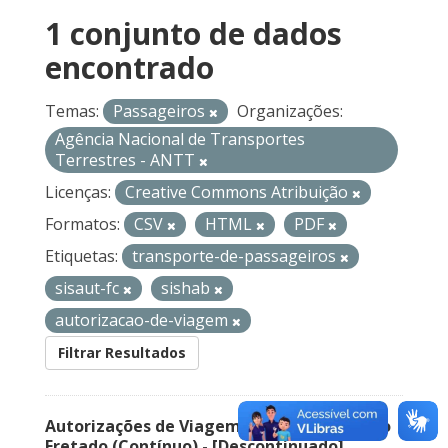
1 conjunto de dados
encontrado
Temas:
Passageiros
Organizações:
Agência Nacional de Transportes
Terrestres - ANTT
Licenças:
Creative Commons Atribuição
Formatos:
CSV
HTML
PDF
Etiquetas:
transporte-de-passageiros
sisaut-fc
sishab
autorizacao-de-viagem
Filtrar Resultados
Autorizações de Viagem Nacional – Serviço
Fretado (Contínuo) - [Descontinuado]