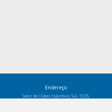
Endereço
Setor de Clubes Esportivos Sul - SCES,
trecho 03, lote 10, Projeto Orla Polo 8
- Brasília - DF