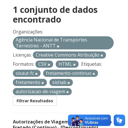
1 conjunto de dados
encontrado
Organizações:
Agência Nacional de Transportes
Terrestres - ANTT
Licenças:
Creative Commons Atribuição
Formatos:
CSV
HTML
Etiquetas:
sisaut-fc
fretamento-continuo
fretamento
sishab
autorizacao-de-viagem
Filtrar Resultados
Autorizações de Viagem Nacional – Serviço
Fretado (Contínuo) - [Descontinuado]