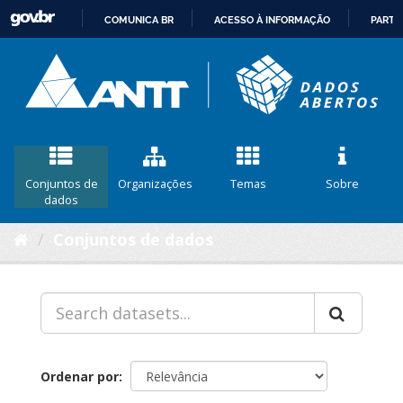
COMUNICA BR
ACESSO À INFORMAÇÃO
PARTI
IR
PARA
O
CONTEÚDO
Conjuntos de
Organizações
Temas
Sobre
dados
Conjuntos de dados
Ordenar por