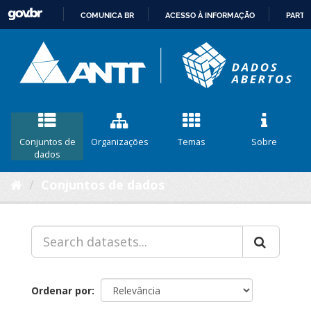
COMUNICA BR
ACESSO À INFORMAÇÃO
PARTI
IR
PARA
O
CONTEÚDO
Conjuntos de
Organizações
Temas
Sobre
dados
Conjuntos de dados
Ordenar por