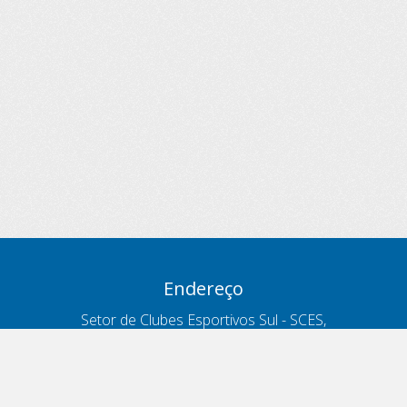
Endereço
Setor de Clubes Esportivos Sul - SCES,
trecho 03, lote 10, Projeto Orla Polo 8
- Brasília - DF