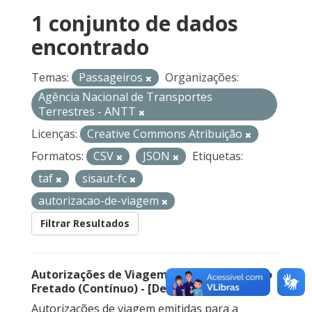
1 conjunto de dados
encontrado
Temas:
Passageiros
Organizações:
Agência Nacional de Transportes
Terrestres - ANTT
Licenças:
Creative Commons Atribuição
Formatos:
CSV
JSON
Etiquetas:
taf
sisaut-fc
autorizacao-de-viagem
Filtrar Resultados
Autorizações de Viagem Nacional – Serviço
Fretado (Contínuo) - [Descontinuado]
Autorizações de viagem emitidas para a