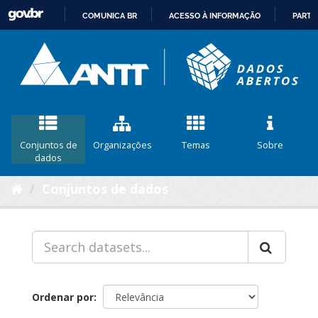
COMUNICA BR
ACESSO À INFORMAÇÃO
PARTI
IR
PARA
O
CONTEÚDO
Conjuntos de
Organizações
Temas
Sobre
dados
Conjuntos de dados
Ordenar por