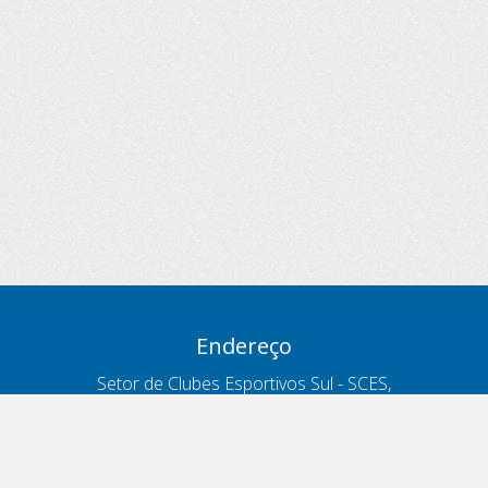
Endereço
Setor de Clubes Esportivos Sul - SCES,
trecho 03, lote 10, Projeto Orla Polo 8
- Brasília - DF