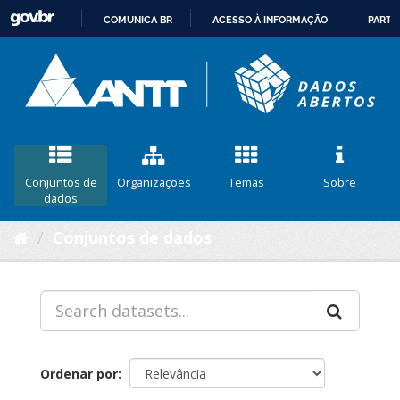
COMUNICA BR
ACESSO À INFORMAÇÃO
PARTI
IR
PARA
O
CONTEÚDO
Conjuntos de
Organizações
Temas
Sobre
dados
Conjuntos de dados
Ordenar por