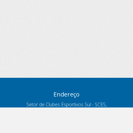
Endereço
Setor de Clubes Esportivos Sul - SCES,
trecho 03, lote 10, Projeto Orla Polo 8
- Brasília - DF