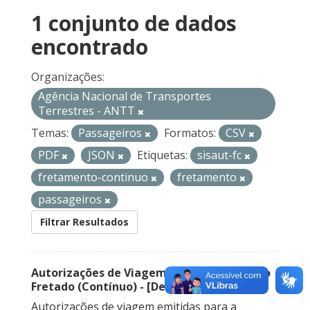
1 conjunto de dados
encontrado
Organizações:
Agência Nacional de Transportes
Terrestres - ANTT
Temas:
Passageiros
Formatos:
CSV
PDF
JSON
Etiquetas:
sisaut-fc
fretamento-continuo
fretamento
passageiros
Filtrar Resultados
Autorizações de Viagem Nacional – Serviço
Fretado (Contínuo) - [Descontinuado]
Autorizações de viagem emitidas para a