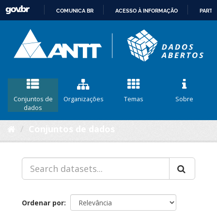
COMUNICA BR
ACESSO À INFORMAÇÃO
PARTI
IR
PARA
O
CONTEÚDO
Conjuntos de
Organizações
Temas
Sobre
dados
Conjuntos de dados
Ordenar por