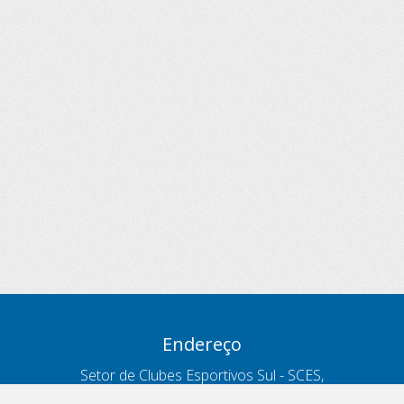
Endereço
Setor de Clubes Esportivos Sul - SCES,
trecho 03, lote 10, Projeto Orla Polo 8