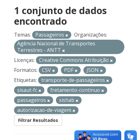
1 conjunto de dados
encontrado
Temas:
Passageiros
Organizações:
Agência Nacional de Transportes
Terrestres - ANTT
Licenças:
Creative Commons Atribuição
Formatos:
CSV
PDF
JSON
Etiquetas:
transporte-de-passageiros
sisaut-fc
fretamento-continuo
passageiros
sishab
autorizacao-de-viagem
Filtrar Resultados