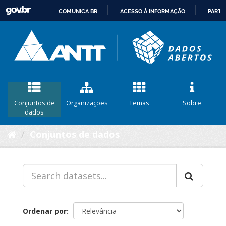
COMUNICA BR
ACESSO À INFORMAÇÃO
PARTI
IR
PARA
O
CONTEÚDO
Conjuntos de
Organizações
Temas
Sobre
dados
Conjuntos de dados
Ordenar por