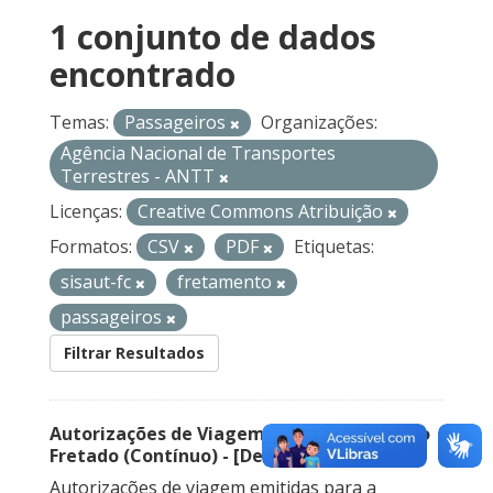
1 conjunto de dados
encontrado
Temas:
Passageiros
Organizações:
Agência Nacional de Transportes
Terrestres - ANTT
Licenças:
Creative Commons Atribuição
Formatos:
CSV
PDF
Etiquetas:
sisaut-fc
fretamento
passageiros
Filtrar Resultados
Autorizações de Viagem Nacional – Serviço
Fretado (Contínuo) - [Descontinuado]
Autorizações de viagem emitidas para a