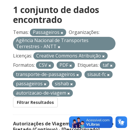
1 conjunto de dados
encontrado
Temas:
Passageiros
Organizações:
Agência Nacional de Transportes
Terrestres - ANTT
Licenças:
Creative Commons Atribuição
Formatos:
CSV
PDF
Etiquetas:
taf
transporte-de-passageiros
sisaut-fc
passageiros
sishab
autorizacao-de-viagem
Filtrar Resultados
Autorizações de Viagem Nacional – Serviço
Fretado (Contínuo) - [Descontinuado]