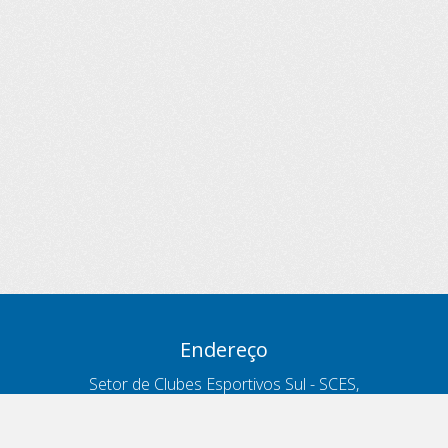
Endereço
Setor de Clubes Esportivos Sul - SCES,
trecho 03, lote 10, Projeto Orla Polo 8
- Brasília - DF