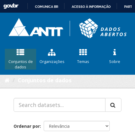
COMUNICA BR
ACESSO À INFORMAÇÃO
PARTI
IR
PARA
O
CONTEÚDO
Conjuntos de
Organizações
Temas
Sobre
dados
Conjuntos de dados
Ordenar por