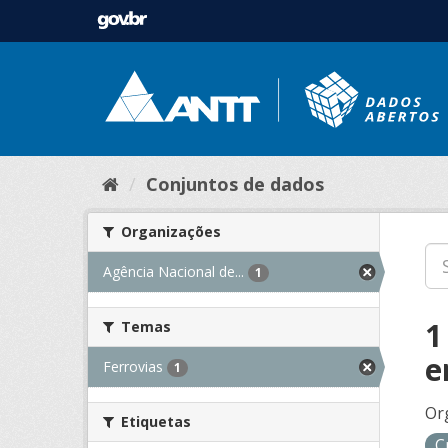
Conjuntos de dados
Organizações
Agência Nacional de...
1
1
Temas
e
Ferrovias
1
Or
Etiquetas
C