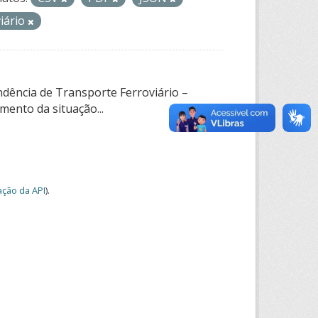
viário
ndência de Transporte Ferroviário –
ento da situação...
ção da API
).