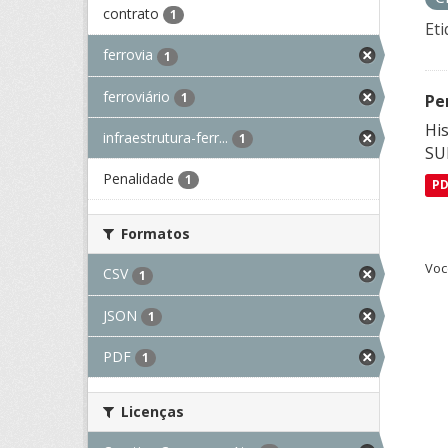
contrato
1
Eti
ferrovia
1
ferroviário
1
Pe
His
infraestrutura-ferr...
1
SU
Penalidade
1
P
Formatos
Voc
CSV
1
JSON
1
PDF
1
Licenças