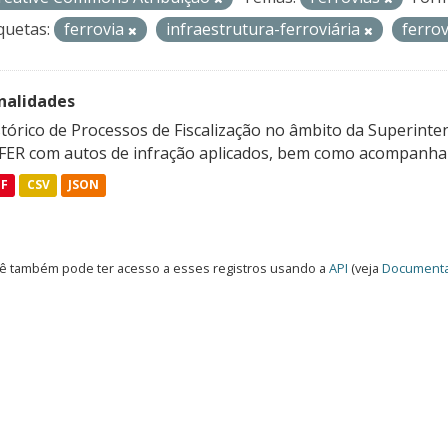
quetas:
ferrovia
infraestrutura-ferroviária
ferro
nalidades
tórico de Processos de Fiscalização no âmbito da Superinte
FER com autos de infração aplicados, bem como acompanham
DF
CSV
JSON
ê também pode ter acesso a esses registros usando a
API
(veja
Documenta