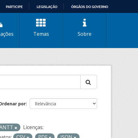
PARTICIPE
LEGISLAÇÃO
ÓRGÃOS DO GOVERNO
zações
Temas
Sobre
Ordenar por
- ANTT
Licenças:
atos:
CSV
PDF
JSON