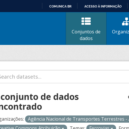
COMUNICA BR
ACESSO À INFORMAÇÃO
IR
PARA
O
Conjuntos de
Organi
CONTEÚDO
dados
 conjunto de dados
ncontrado
ganizações:
Agência Nacional de Transportes Terrestres 
reative Commons Atribuição
Temas:
Ferrovias
Form