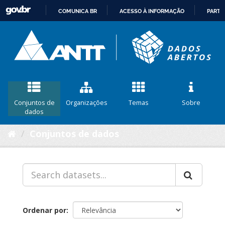
COMUNICA BR
ACESSO À INFORMAÇÃO
PARTI
IR
PARA
O
CONTEÚDO
Conjuntos de
Organizações
Temas
Sobre
dados
Conjuntos de dados
Ordenar por