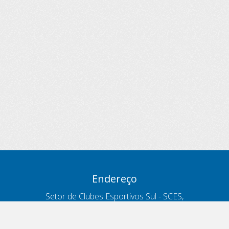
Endereço
Setor de Clubes Esportivos Sul - SCES,
trecho 03, lote 10, Projeto Orla Polo 8
- Brasília - DF