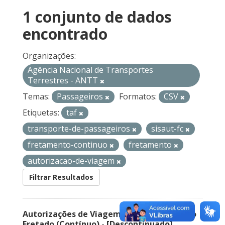
1 conjunto de dados
encontrado
Organizações:
Agência Nacional de Transportes
Terrestres - ANTT
Temas:
Passageiros
Formatos:
CSV
Etiquetas:
taf
transporte-de-passageiros
sisaut-fc
fretamento-continuo
fretamento
autorizacao-de-viagem
Filtrar Resultados
Autorizações de Viagem Nacional – Serviço
Fretado (Contínuo) - [Descontinuado]