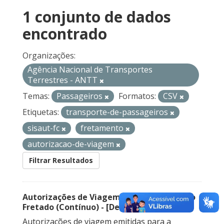
1 conjunto de dados
encontrado
Organizações:
Agência Nacional de Transportes
Terrestres - ANTT
Temas:
Passageiros
Formatos:
CSV
Etiquetas:
transporte-de-passageiros
sisaut-fc
fretamento
autorizacao-de-viagem
Filtrar Resultados
Autorizações de Viagem Nacional – Serviço
Fretado (Contínuo) - [Descontinuado]
Autorizações de viagem emitidas para a