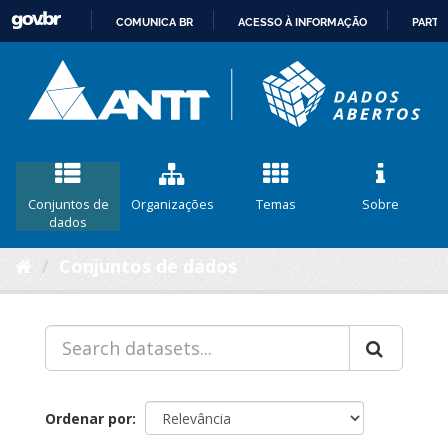
COMUNICA BR
ACESSO À INFORMAÇÃO
PARTI
IR
PARA
O
CONTEÚDO
Conjuntos de
Organizações
Temas
Sobre
dados
Conjuntos de dados
Ordenar por