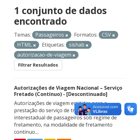
1 conjunto de dados
encontrado
Temas:
Passageiros
Formatos:
CSV
HTML
Etiquetas:
sishab
autorizacao-de-viagem
Filtrar Resultados
Autorizações de Viagem Nacional – Serviço
Fretado (Contínuo) - [Descontinuado]
Autorizações de viagem emitidas para a
prestação do serviço de transporte rodoviário
interestadual de passageiros sob regime de
fretamento, na modalidade de fretamento
contínuo....