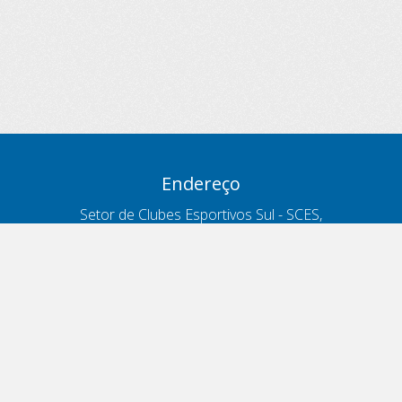
Endereço
Setor de Clubes Esportivos Sul - SCES,
trecho 03, lote 10, Projeto Orla Polo 8
- Brasília - DF
Contatos
Telefone 166
ouvidoria@antt.gov.br
Formulário Fale Conosco