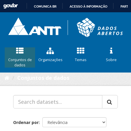
COMUNICA BR
ACESSO À INFORMAÇÃO
PARTI
IR
PARA
O
CONTEÚDO
Conjuntos de
Organizações
Temas
Sobre
dados
Conjuntos de dados
Ordenar por