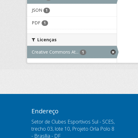
JSON
1
PDF
1
Licenças
Creative Commons At...
1
Endereço
Setor de Clubes Esportivos Sul - SCES,
trecho 03, lote 10, Projeto Orla Polo 8
- Brasília - DF