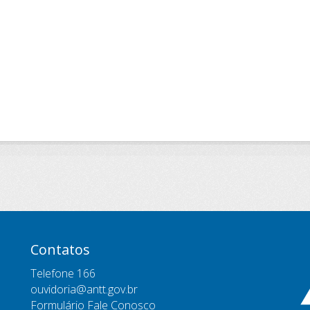
Contatos
Telefone 166
ouvidoria@antt.gov.br
Formulário Fale Conosco