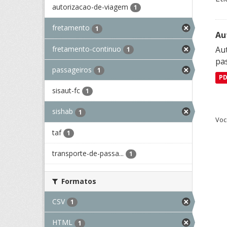
autorizacao-de-viagem
1
fretamento
1
Au
fretamento-continuo
Aut
1
pa
passageiros
1
P
sisaut-fc
1
sishab
1
Voc
taf
1
transporte-de-passa...
1
Formatos
CSV
1
HTML
1