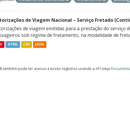
torizações de Viagem Nacional – Serviço Fretado (Contí
orizações de viagem emitidas para a prestação do serviço d
ssageiros sob regime de fretamento, na modalidade de freta
DF
HTML
CSV
JSON
ê também pode ter acesso a esses registros usando a
API
(veja
Documenta