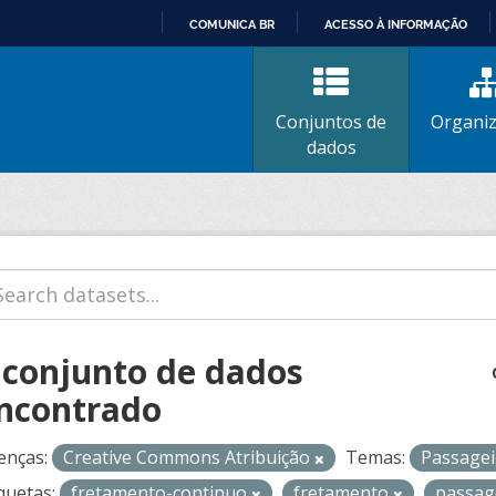
COMUNICA BR
ACESSO À INFORMAÇÃO
IR
PARA
O
Conjuntos de
Organi
CONTEÚDO
dados
 conjunto de dados
ncontrado
enças:
Creative Commons Atribuição
Temas:
Passage
quetas:
fretamento-continuo
fretamento
passag