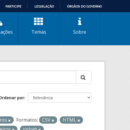
PARTICIPE
LEGISLAÇÃO
ÓRGÃOS DO GOVERNO
zações
Temas
Sobre
Ordenar por
iros
Formatos:
CSV
HTML
eiros
sishab