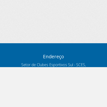
Endereço
Setor de Clubes Esportivos Sul - SCES,
trecho 03, lote 10, Projeto Orla Polo 8
- Brasília - DF
Contatos
Telefone 166
ouvidoria@antt.gov.br