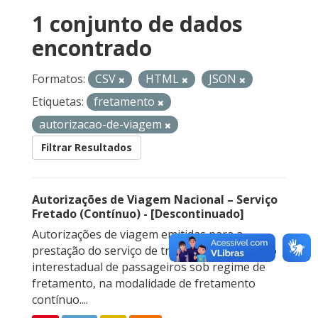
1 conjunto de dados
encontrado
Formatos:
CSV
HTML
JSON
Etiquetas:
fretamento
autorizacao-de-viagem
Filtrar Resultados
Autorizações de Viagem Nacional – Serviço
Fretado (Contínuo) - [Descontinuado]
Autorizações de viagem emitidas para a
prestação do serviço de transporte rodoviário
interestadual de passageiros sob regime de
fretamento, na modalidade de fretamento
contínuo....