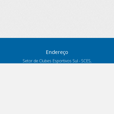
Endereço
Setor de Clubes Esportivos Sul - SCES,
trecho 03, lote 10, Projeto Orla Polo 8
- Brasília - DF
Contatos
Telefone 166
ouvidoria@antt.gov.br
Formulário Fale Conosco