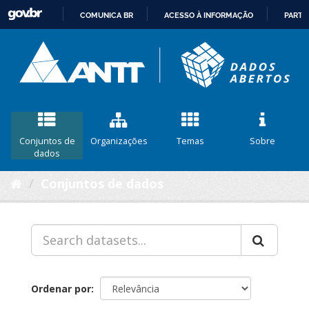
COMUNICA BR
ACESSO À INFORMAÇÃO
PARTI
IR
PARA
O
CONTEÚDO
Conjuntos de
Organizações
Temas
Sobre
dados
Conjuntos de dados
Ordenar por