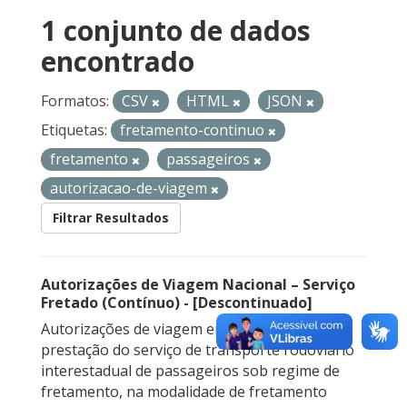
1 conjunto de dados
encontrado
Formatos:
CSV
HTML
JSON
Etiquetas:
fretamento-continuo
fretamento
passageiros
autorizacao-de-viagem
Filtrar Resultados
Autorizações de Viagem Nacional – Serviço
Fretado (Contínuo) - [Descontinuado]
Autorizações de viagem emitidas para a
prestação do serviço de transporte rodoviário
interestadual de passageiros sob regime de
fretamento, na modalidade de fretamento