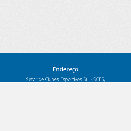
Endereço
Setor de Clubes Esportivos Sul - SCES,
trecho 03, lote 10, Projeto Orla Polo 8
- Brasília - DF
Contatos
Telefone 166
ouvidoria@antt.gov.br