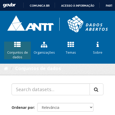
COMUNICA BR
ACESSO À INFORMAÇÃO
PARTI
IR
PARA
O
CONTEÚDO
Conjuntos de
Organizações
Temas
Sobre
dados
Conjuntos de dados
Ordenar por