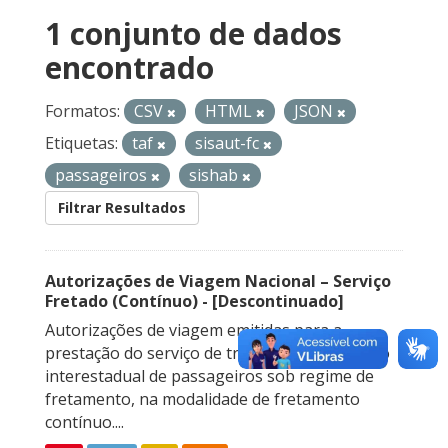
1 conjunto de dados
encontrado
Formatos:
CSV
HTML
JSON
Etiquetas:
taf
sisaut-fc
passageiros
sishab
Filtrar Resultados
Autorizações de Viagem Nacional – Serviço
Fretado (Contínuo) - [Descontinuado]
Autorizações de viagem emitidas para a
prestação do serviço de transporte rodoviário
interestadual de passageiros sob regime de
fretamento, na modalidade de fretamento
contínuo....