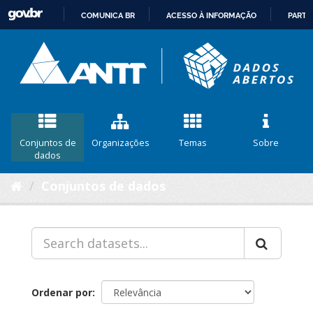
COMUNICA BR
ACESSO À INFORMAÇÃO
PARTI
IR
PARA
O
CONTEÚDO
Conjuntos de
Organizações
Temas
Sobre
dados
Conjuntos de dados
Ordenar por