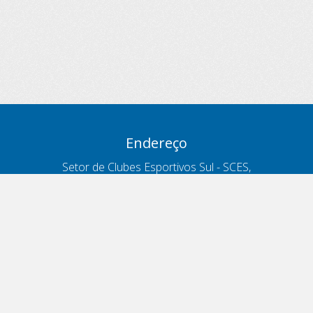
Endereço
Setor de Clubes Esportivos Sul - SCES,
trecho 03, lote 10, Projeto Orla Polo 8
- Brasília - DF
Contatos
Telefone 166
ouvidoria@antt.gov.br
Formulário Fale Conosco