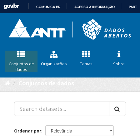
COMUNICA BR
ACESSO À INFORMAÇÃO
PARTI
IR
PARA
O
CONTEÚDO
Conjuntos de
Organizações
Temas
Sobre
dados
Conjuntos de dados
Ordenar por