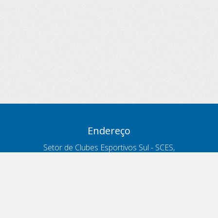
Endereço
Setor de Clubes Esportivos Sul - SCES,
trecho 03, lote 10, Projeto Orla Polo 8
- Brasília - DF
Contatos