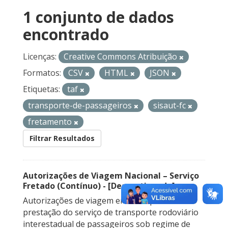
1 conjunto de dados
encontrado
Licenças:
Creative Commons Atribuição
Formatos:
CSV
HTML
JSON
Etiquetas:
taf
transporte-de-passageiros
sisaut-fc
fretamento
Filtrar Resultados
Autorizações de Viagem Nacional – Serviço
Fretado (Contínuo) - [Descontinuado]
Autorizações de viagem emitidas para a
prestação do serviço de transporte rodoviário
interestadual de passageiros sob regime de