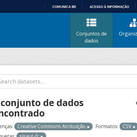
COMUNICA BR
ACESSO À INFORMAÇÃO
IR
PARA
O
Conjuntos de
Organi
CONTEÚDO
dados
 conjunto de dados
ncontrado
enças:
Creative Commons Atribuição
Formatos:
CSV
quetas:
sisaut-fc