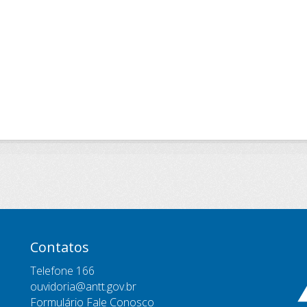
Contatos
Telefone 166
ouvidoria@antt.gov.br
Formulário Fale Conosco