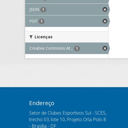
JSON
1
PDF
1
Licenças
Creative Commons At...
1
Endereço
Setor de Clubes Esportivos Sul - SCES,
trecho 03, lote 10, Projeto Orla Polo 8
- Brasília - DF