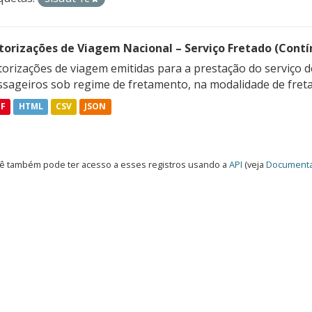
torizações de Viagem Nacional – Serviço Fretado (Contí
orizações de viagem emitidas para a prestação do serviço d
ssageiros sob regime de fretamento, na modalidade de freta
DF
HTML
CSV
JSON
ê também pode ter acesso a esses registros usando a
API
(veja
Documenta