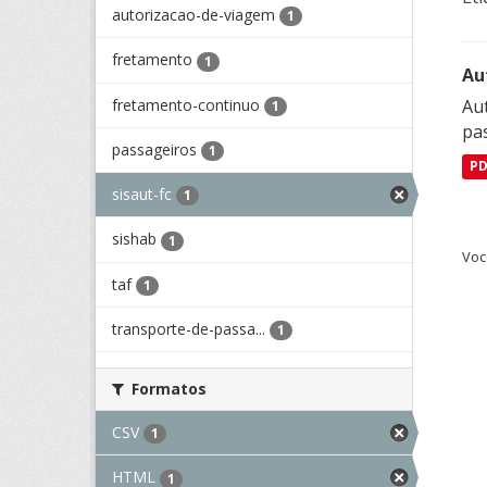
autorizacao-de-viagem
1
fretamento
1
Au
fretamento-continuo
Aut
1
pa
passageiros
1
P
sisaut-fc
1
sishab
1
Voc
taf
1
transporte-de-passa...
1
Formatos
CSV
1
HTML
1