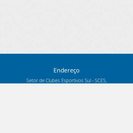
Endereço
Setor de Clubes Esportivos Sul - SCES,
trecho 03, lote 10, Projeto Orla Polo 8
- Brasília - DF
Contatos
Telefone 166
ouvidoria@antt.gov.br