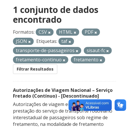
1 conjunto de dados
encontrado
Formatos:
CSV
HTML
PDF
JSON
Etiquetas:
taf
transporte-de-passageiros
sisaut-fc
fretamento-continuo
fretamento
Filtrar Resultados
Autorizações de Viagem Nacional – Serviço
Fretado (Contínuo) - [Descontinuado]
Autorizações de viagem emitidas para a
prestação do serviço de transporte rodoviário
interestadual de passageiros sob regime de
fretamento, na modalidade de fretamento