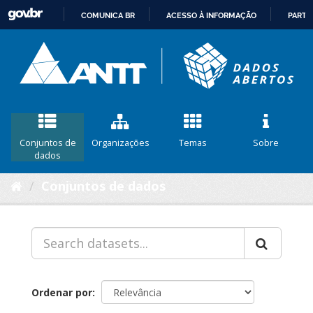
COMUNICA BR
ACESSO À INFORMAÇÃO
PARTI
IR
PARA
O
CONTEÚDO
Conjuntos de
Organizações
Temas
Sobre
dados
Conjuntos de dados
Ordenar por