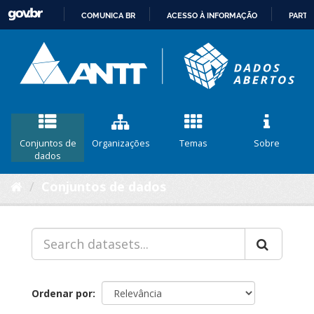
COMUNICA BR
ACESSO À INFORMAÇÃO
PARTI
IR
PARA
O
CONTEÚDO
Conjuntos de
Organizações
Temas
Sobre
dados
Conjuntos de dados
Ordenar por