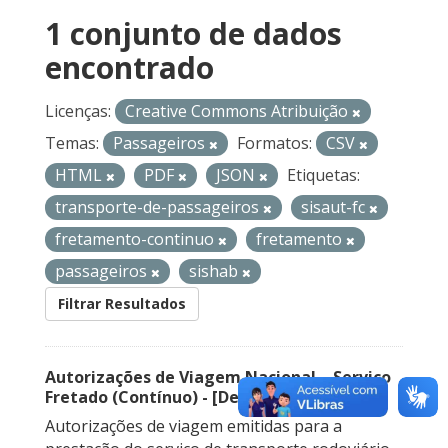
1 conjunto de dados
encontrado
Licenças:
Creative Commons Atribuição
Temas:
Passageiros
Formatos:
CSV
HTML
PDF
JSON
Etiquetas:
transporte-de-passageiros
sisaut-fc
fretamento-continuo
fretamento
passageiros
sishab
Filtrar Resultados
Autorizações de Viagem Nacional – Serviço
Fretado (Contínuo) - [Descontinuado]
Autorizações de viagem emitidas para a