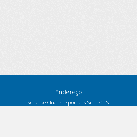
Endereço
Setor de Clubes Esportivos Sul - SCES,
trecho 03, lote 10, Projeto Orla Polo 8
- Brasília - DF