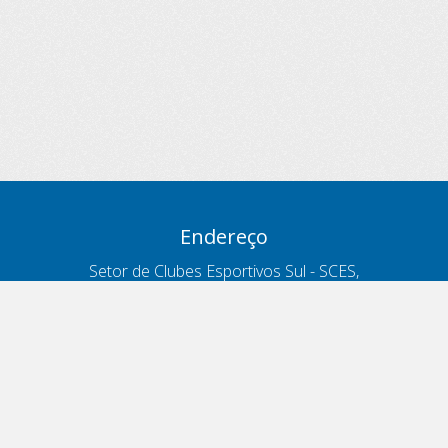
Endereço
Setor de Clubes Esportivos Sul - SCES,
trecho 03, lote 10, Projeto Orla Polo 8
- Brasília - DF
Contatos
Telefone 166
ouvidoria@antt.gov.br