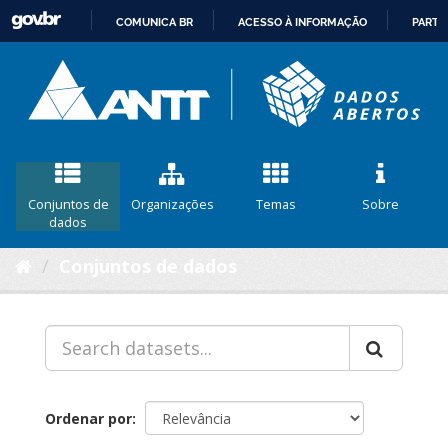
COMUNICA BR
ACESSO À INFORMAÇÃO
PARTI
IR
PARA
O
CONTEÚDO
Conjuntos de
Organizações
Temas
Sobre
dados
Conjuntos de dados
Ordenar por