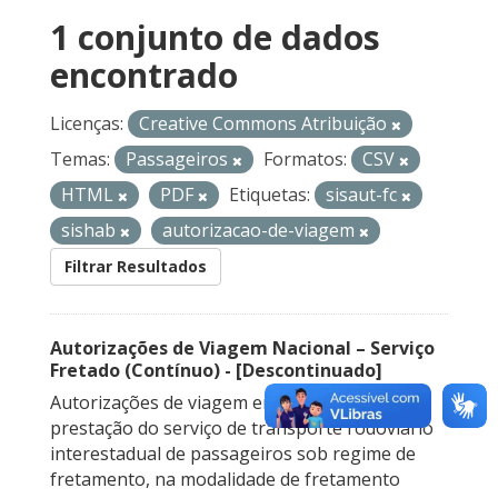
1 conjunto de dados
encontrado
Licenças:
Creative Commons Atribuição
Temas:
Passageiros
Formatos:
CSV
HTML
PDF
Etiquetas:
sisaut-fc
sishab
autorizacao-de-viagem
Filtrar Resultados
Autorizações de Viagem Nacional – Serviço
Fretado (Contínuo) - [Descontinuado]
Autorizações de viagem emitidas para a
prestação do serviço de transporte rodoviário
interestadual de passageiros sob regime de
fretamento, na modalidade de fretamento