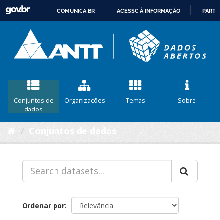
COMUNICA BR
ACESSO À INFORMAÇÃO
PARTI
IR
PARA
O
CONTEÚDO
Conjuntos de
Organizações
Temas
Sobre
dados
Conjuntos de dados
Ordenar por