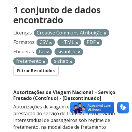
1 conjunto de dados
encontrado
Licenças:
Creative Commons Atribuição
Formatos:
CSV
HTML
PDF
Etiquetas:
taf
sisaut-fc
fretamento
sishab
Filtrar Resultados
Autorizações de Viagem Nacional – Serviço
Fretado (Contínuo) - [Descontinuado]
Autorizações de viagem emitidas para a
prestação do serviço de transporte rodoviário
interestadual de passageiros sob regime de
fretamento, na modalidade de fretamento