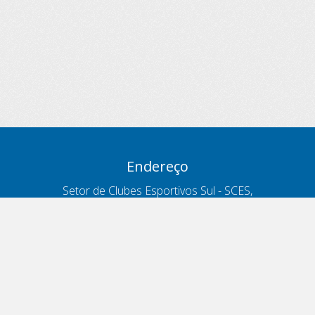
Endereço
Setor de Clubes Esportivos Sul - SCES,
trecho 03, lote 10, Projeto Orla Polo 8
- Brasília - DF
Contatos
Telefone 166
ouvidoria@antt.gov.br