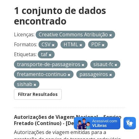
1 conjunto de dados
encontrado
Licenças:
Creative Commons Atribuição
Formatos:
CSV
HTML
PDF
Etiquetas:
taf
transporte-de-passageiros
sisaut-fc
fretamento-continuo
passageiros
sishab
Filtrar Resultados
Autorizações de Viagem Nacional – Serviço
Fretado (Contínuo) - [Descontinuado]
Autorizações de viagem emitidas para a