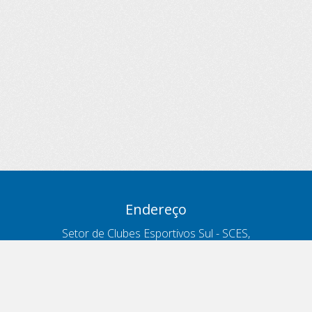
Endereço
Setor de Clubes Esportivos Sul - SCES,
trecho 03, lote 10, Projeto Orla Polo 8
- Brasília - DF