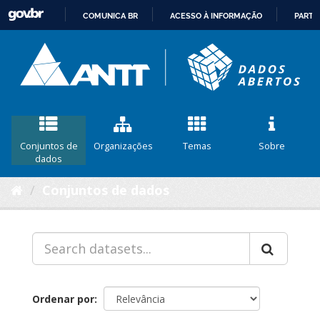
COMUNICA BR
ACESSO À INFORMAÇÃO
PARTI
IR
PARA
O
CONTEÚDO
Conjuntos de
Organizações
Temas
Sobre
dados
Conjuntos de dados
Ordenar por