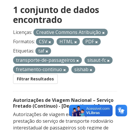
1 conjunto de dados
encontrado
Licenças:
Creative Commons Atribuição
Formatos:
CSV
HTML
PDF
Etiquetas:
taf
transporte-de-passageiros
sisaut-fc
fretamento-continuo
sishab
Filtrar Resultados
Autorizações de Viagem Nacional – Serviço
Fretado (Contínuo) - [Descontinuado]
Autorizações de viagem emitidas para a
prestação do serviço de transporte rodoviário
interestadual de passageiros sob regime de