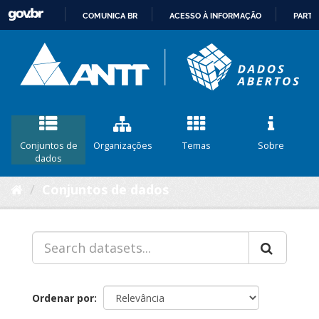
COMUNICA BR
ACESSO À INFORMAÇÃO
PARTI
IR
PARA
O
CONTEÚDO
Conjuntos de
Organizações
Temas
Sobre
dados
Conjuntos de dados
Ordenar por