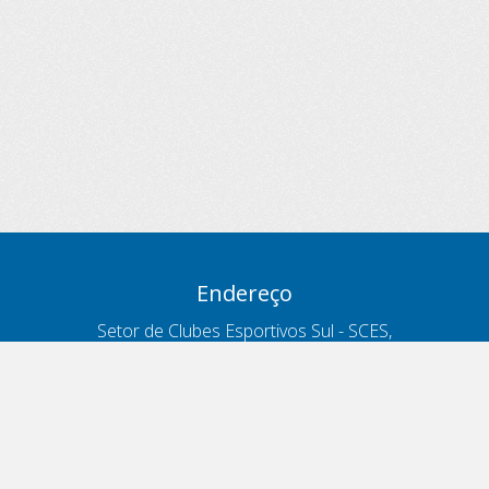
Endereço
Setor de Clubes Esportivos Sul - SCES,
trecho 03, lote 10, Projeto Orla Polo 8
- Brasília - DF
Contatos