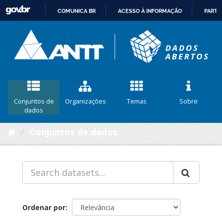
COMUNICA BR
ACESSO À INFORMAÇÃO
PARTI
IR
PARA
O
CONTEÚDO
Conjuntos de
Organizações
Temas
Sobre
dados
Conjuntos de dados
Ordenar por