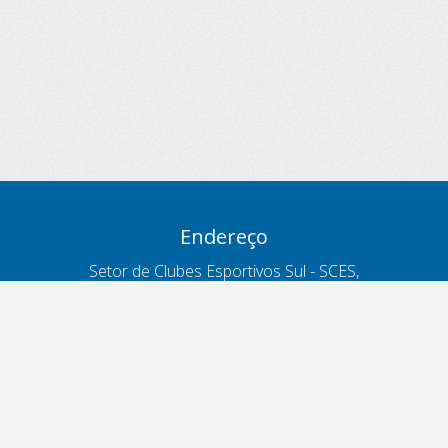
Endereço
Setor de Clubes Esportivos Sul - SCES,
trecho 03, lote 10, Projeto Orla Polo 8
- Brasília - DF
Contatos
Telefone 166
ouvidoria@antt.gov.br