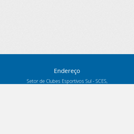
Endereço
Setor de Clubes Esportivos Sul - SCES,
trecho 03, lote 10, Projeto Orla Polo 8
- Brasília - DF
Contatos
Telefone 166
ouvidoria@antt.gov.br