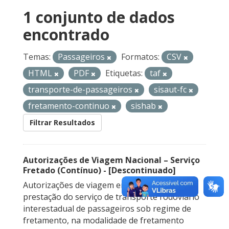
1 conjunto de dados
encontrado
Temas:
Passageiros
Formatos:
CSV
HTML
PDF
Etiquetas:
taf
transporte-de-passageiros
sisaut-fc
fretamento-continuo
sishab
Filtrar Resultados
Autorizações de Viagem Nacional – Serviço
Fretado (Contínuo) - [Descontinuado]
Autorizações de viagem emitidas para a
prestação do serviço de transporte rodoviário
interestadual de passageiros sob regime de
fretamento, na modalidade de fretamento