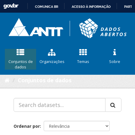
COMUNICA BR
ACESSO À INFORMAÇÃO
PARTI
IR
PARA
O
CONTEÚDO
Conjuntos de
Organizações
Temas
Sobre
dados
Conjuntos de dados
Ordenar por