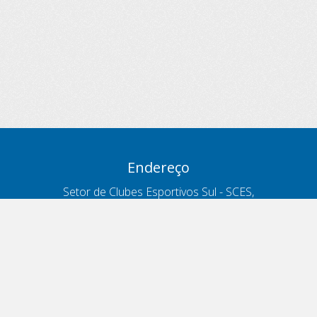
Endereço
Setor de Clubes Esportivos Sul - SCES,
trecho 03, lote 10, Projeto Orla Polo 8
- Brasília - DF
Contatos
Telefone 166
ouvidoria@antt.gov.br