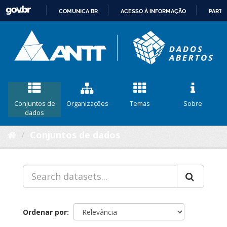
COMUNICA BR
ACESSO À INFORMAÇÃO
PARTI
IR
PARA
O
CONTEÚDO
Conjuntos de
Organizações
Temas
Sobre
dados
Conjuntos de dados
Ordenar por