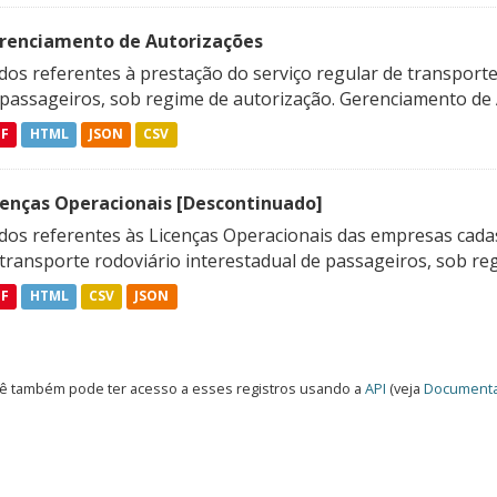
renciamento de Autorizações
os referentes à prestação do serviço regular de transporte 
 passageiros, sob regime de autorização. Gerenciamento de A
DF
HTML
JSON
CSV
cenças Operacionais [Descontinuado]
dos referentes às Licenças Operacionais das empresas cadas
transporte rodoviário interestadual de passageiros, sob reg
DF
HTML
CSV
JSON
ê também pode ter acesso a esses registros usando a
API
(veja
Documenta