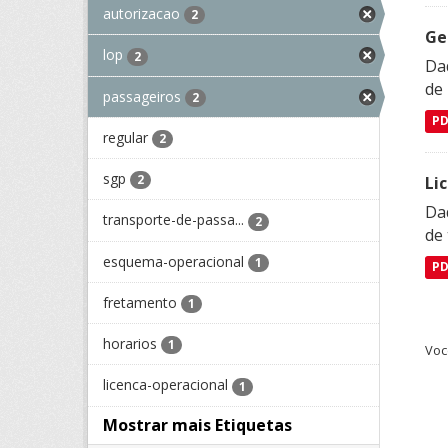
autorizacao
2
Ge
lop
2
Dad
de
passageiros
2
P
regular
2
sgp
2
Li
Da
transporte-de-passa...
2
de 
esquema-operacional
1
P
fretamento
1
horarios
1
Voc
licenca-operacional
1
Mostrar mais Etiquetas