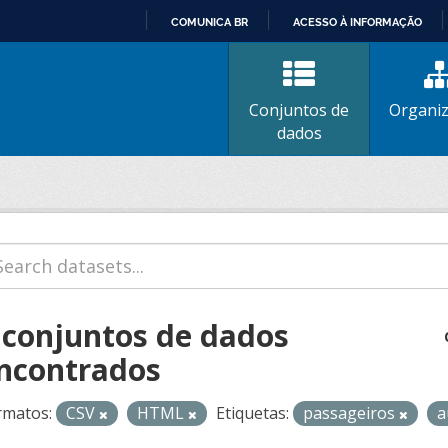
COMUNICA BR
ACESSO À INFORMAÇÃO
IR
PARA
O
Conjuntos de
Organi
CONTEÚDO
dados
 conjuntos de dados
ncontrados
rmatos:
CSV
HTML
Etiquetas:
passageiros
a