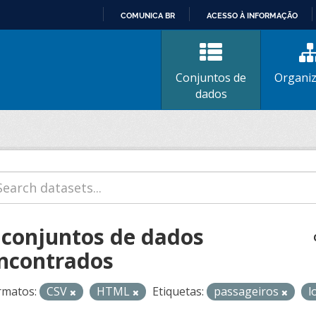
COMUNICA BR
ACESSO À INFORMAÇÃO
IR
PARA
O
Conjuntos de
Organi
CONTEÚDO
dados
 conjuntos de dados
ncontrados
rmatos:
CSV
HTML
Etiquetas:
passageiros
l