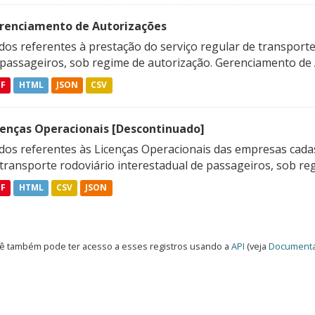
renciamento de Autorizações
os referentes à prestação do serviço regular de transporte 
 passageiros, sob regime de autorização. Gerenciamento de A
DF
HTML
JSON
CSV
cenças Operacionais [Descontinuado]
dos referentes às Licenças Operacionais das empresas cadas
transporte rodoviário interestadual de passageiros, sob reg
DF
HTML
CSV
JSON
ê também pode ter acesso a esses registros usando a
API
(veja
Documenta