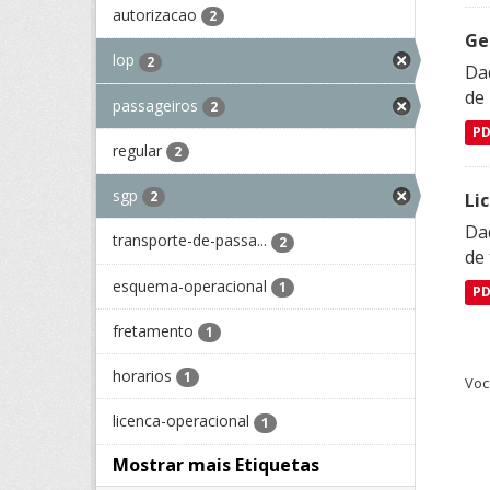
autorizacao
2
Ge
lop
2
Dad
de
passageiros
2
P
regular
2
sgp
2
Li
Da
transporte-de-passa...
2
de 
esquema-operacional
1
P
fretamento
1
horarios
1
Voc
licenca-operacional
1
Mostrar mais Etiquetas