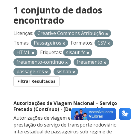
1 conjunto de dados
encontrado
Licenças:
Creative Commons Atribuição
Temas:
Passageiros
Formatos:
CSV
HTML
Etiquetas:
sisaut-fc
fretamento-continuo
fretamento
passageiros
sishab
Filtrar Resultados
Autorizações de Viagem Nacional – Serviço
Fretado (Contínuo) - [Descontinuado]
Autorizações de viagem emitidas para a
prestação do serviço de transporte rodoviário
interestadual de passageiros sob regime de