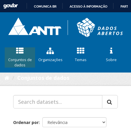
COMUNICA BR
ACESSO À INFORMAÇÃO
PARTI
IR
PARA
O
CONTEÚDO
Conjuntos de
Organizações
Temas
Sobre
dados
Conjuntos de dados
Ordenar por