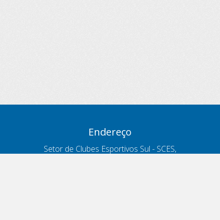
Endereço
Setor de Clubes Esportivos Sul - SCES,
trecho 03, lote 10, Projeto Orla Polo 8
- Brasília - DF
Contatos