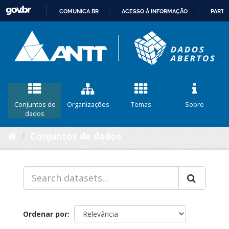
COMUNICA BR
ACESSO À INFORMAÇÃO
PARTI
IR
PARA
O
CONTEÚDO
Conjuntos de
Organizações
Temas
Sobre
dados
Conjuntos de dados
Ordenar por