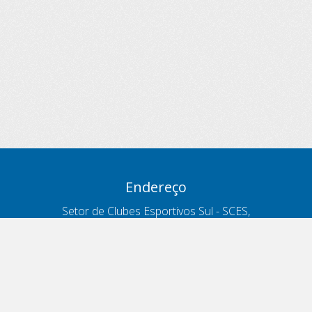
Endereço
Setor de Clubes Esportivos Sul - SCES,
trecho 03, lote 10, Projeto Orla Polo 8
- Brasília - DF
Contatos