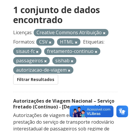
1 conjunto de dados
encontrado
Licenças:
Creative Commons Atribuição
Formatos:
CSV
HTML
Etiquetas:
sisaut-fc
fretamento-continuo
passageiros
sishab
autorizacao-de-viagem
Filtrar Resultados
Autorizações de Viagem Nacional – Serviço
Fretado (Contínuo) - [Descontinuado]
Autorizações de viagem emitidas para a
prestação do serviço de transporte rodoviário
interestadual de passageiros sob regime de