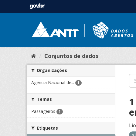
Conjuntos de dados
Organizações
Agência Nacional de...
1
1
Temas
e
Passageiros
1
Lic
Etiquetas
s