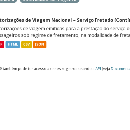
torizações de Viagem Nacional – Serviço Fretado (Contí
orizações de viagem emitidas para a prestação do serviço d
ssageiros sob regime de fretamento, na modalidade de freta
DF
HTML
CSV
JSON
ê também pode ter acesso a esses registros usando a
API
(veja
Documenta