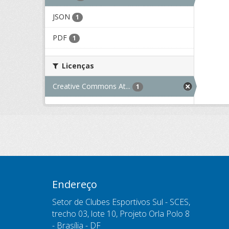
JSON
1
PDF
1
Licenças
Creative Commons At...
1
Endereço
Setor de Clubes Esportivos Sul - SCES,
trecho 03, lote 10, Projeto Orla Polo 8
- Brasília - DF