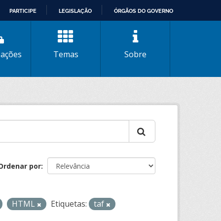
PARTICIPE
LEGISLAÇÃO
ÓRGÃOS DO GOVERNO
zações
Temas
Sobre
Ordenar por
HTML
Etiquetas:
taf