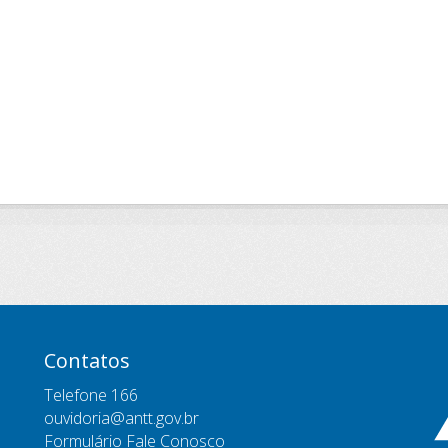
Contatos
Telefone 166
ouvidoria@antt.gov.br
Formulário Fale Conosco