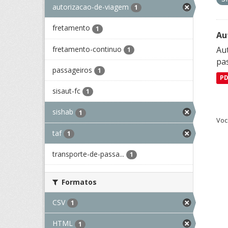
autorizacao-de-viagem
1
fretamento
1
Au
fretamento-continuo
Aut
1
pa
passageiros
1
P
sisaut-fc
1
sishab
1
Voc
taf
1
transporte-de-passa...
1
Formatos
CSV
1
HTML
1