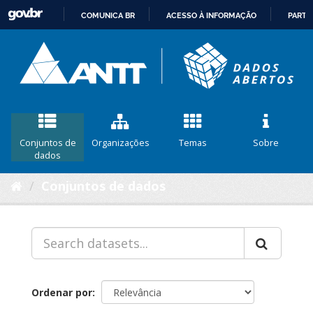
COMUNICA BR
ACESSO À INFORMAÇÃO
PARTI
IR
PARA
O
CONTEÚDO
Conjuntos de
Organizações
Temas
Sobre
dados
Conjuntos de dados
Ordenar por