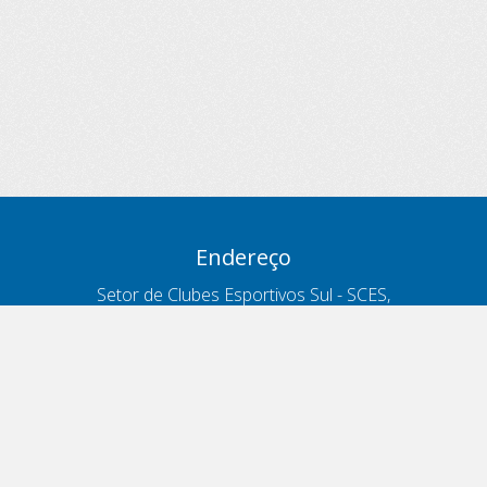
Endereço
Setor de Clubes Esportivos Sul - SCES,
trecho 03, lote 10, Projeto Orla Polo 8
- Brasília - DF
Contatos
Telefone 166
ouvidoria@antt.gov.br