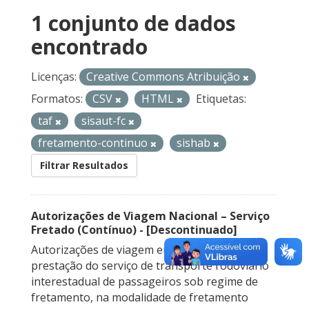
1 conjunto de dados
encontrado
Licenças:
Creative Commons Atribuição
Formatos:
CSV
HTML
Etiquetas:
taf
sisaut-fc
fretamento-continuo
sishab
Filtrar Resultados
Autorizações de Viagem Nacional – Serviço
Fretado (Contínuo) - [Descontinuado]
Autorizações de viagem emitidas para a
prestação do serviço de transporte rodoviário
interestadual de passageiros sob regime de
fretamento, na modalidade de fretamento