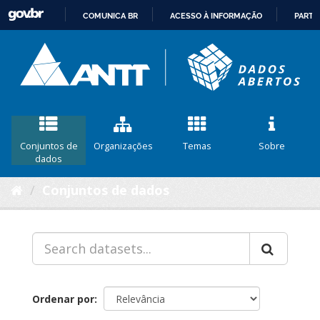
COMUNICA BR
ACESSO À INFORMAÇÃO
PARTI
IR
PARA
O
CONTEÚDO
Conjuntos de
Organizações
Temas
Sobre
dados
Conjuntos de dados
Ordenar por