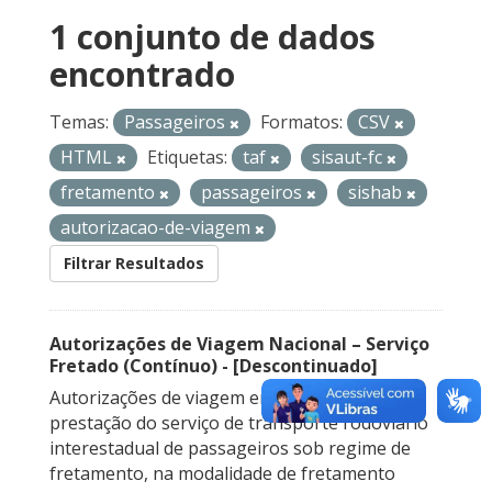
1 conjunto de dados
encontrado
Temas:
Passageiros
Formatos:
CSV
HTML
Etiquetas:
taf
sisaut-fc
fretamento
passageiros
sishab
autorizacao-de-viagem
Filtrar Resultados
Autorizações de Viagem Nacional – Serviço
Fretado (Contínuo) - [Descontinuado]
Autorizações de viagem emitidas para a
prestação do serviço de transporte rodoviário
interestadual de passageiros sob regime de
fretamento, na modalidade de fretamento