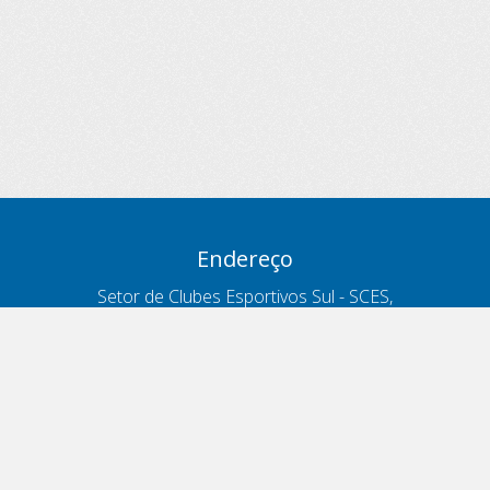
Endereço
Setor de Clubes Esportivos Sul - SCES,
trecho 03, lote 10, Projeto Orla Polo 8
- Brasília - DF
Contatos
Telefone 166
ouvidoria@antt.gov.br