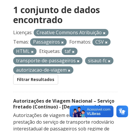
1 conjunto de dados
encontrado
Licenças:
Creative Commons Atribuição
Temas:
Passageiros
Formatos:
CSV
HTML
Etiquetas:
taf
transporte-de-passageiros
sisaut-fc
autorizacao-de-viagem
Filtrar Resultados
Autorizações de Viagem Nacional – Serviço
Fretado (Contínuo) - [Descontinuado]
Autorizações de viagem emitidas para a
prestação do serviço de transporte rodoviário
interestadual de passageiros sob regime de