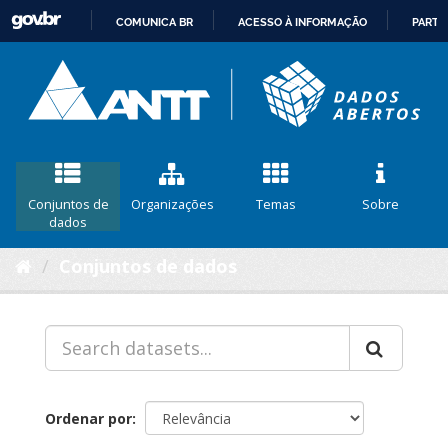
COMUNICA BR
ACESSO À INFORMAÇÃO
PARTI
IR
PARA
O
CONTEÚDO
Conjuntos de
Organizações
Temas
Sobre
dados
Conjuntos de dados
Ordenar por