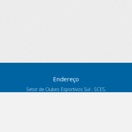
Endereço
Setor de Clubes Esportivos Sul - SCES,
trecho 03, lote 10, Projeto Orla Polo 8
- Brasília - DF
Contatos