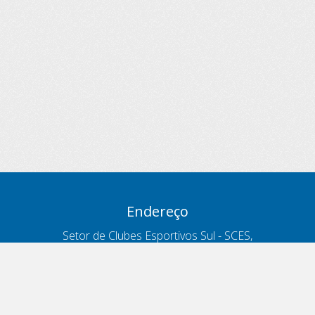
Endereço
Setor de Clubes Esportivos Sul - SCES,
trecho 03, lote 10, Projeto Orla Polo 8
- Brasília - DF