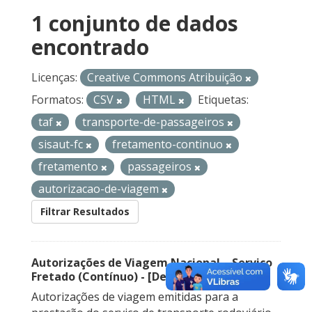
1 conjunto de dados
encontrado
Licenças:
Creative Commons Atribuição
Formatos:
CSV
HTML
Etiquetas:
taf
transporte-de-passageiros
sisaut-fc
fretamento-continuo
fretamento
passageiros
autorizacao-de-viagem
Filtrar Resultados
Autorizações de Viagem Nacional – Serviço
Fretado (Contínuo) - [Descontinuado]
Autorizações de viagem emitidas para a