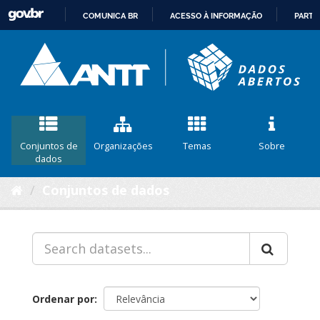
COMUNICA BR
ACESSO À INFORMAÇÃO
PARTI
IR
PARA
O
CONTEÚDO
Conjuntos de
Organizações
Temas
Sobre
dados
Conjuntos de dados
Ordenar por