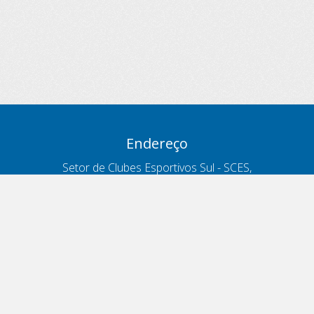
Endereço
Setor de Clubes Esportivos Sul - SCES,
trecho 03, lote 10, Projeto Orla Polo 8
- Brasília - DF
Contatos
Telefone 166
ouvidoria@antt.gov.br
Formulário Fale Conosco