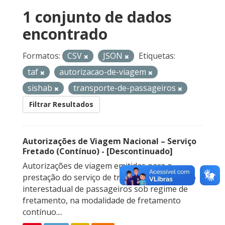
1 conjunto de dados
encontrado
Formatos:
CSV
JSON
Etiquetas:
taf
autorizacao-de-viagem
sishab
transporte-de-passageiros
Filtrar Resultados
Autorizações de Viagem Nacional – Serviço
Fretado (Contínuo) - [Descontinuado]
Autorizações de viagem emitidas para a
prestação do serviço de transporte rodoviário
interestadual de passageiros sob regime de
fretamento, na modalidade de fretamento
contínuo....