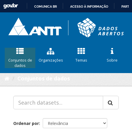
COMUNICA BR
ACESSO À INFORMAÇÃO
PARTI
IR
PARA
O
CONTEÚDO
Conjuntos de
Organizações
Temas
Sobre
dados
Conjuntos de dados
Ordenar por