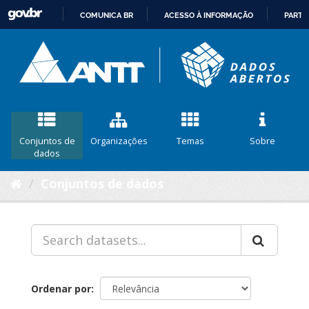
COMUNICA BR
ACESSO À INFORMAÇÃO
PARTI
IR
PARA
O
CONTEÚDO
Conjuntos de
Organizações
Temas
Sobre
dados
Conjuntos de dados
Ordenar por