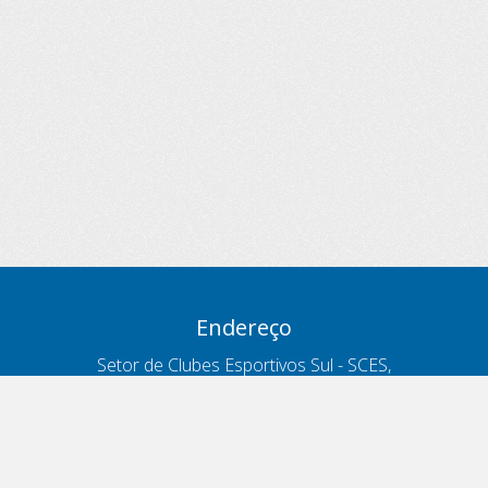
Endereço
Setor de Clubes Esportivos Sul - SCES,
trecho 03, lote 10, Projeto Orla Polo 8
- Brasília - DF