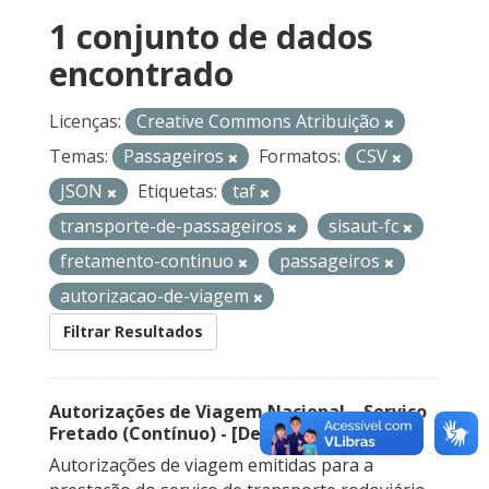
1 conjunto de dados
encontrado
Licenças:
Creative Commons Atribuição
Temas:
Passageiros
Formatos:
CSV
JSON
Etiquetas:
taf
transporte-de-passageiros
sisaut-fc
fretamento-continuo
passageiros
autorizacao-de-viagem
Filtrar Resultados
Autorizações de Viagem Nacional – Serviço
Fretado (Contínuo) - [Descontinuado]
Autorizações de viagem emitidas para a