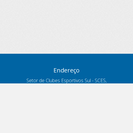
Endereço
Setor de Clubes Esportivos Sul - SCES,
trecho 03, lote 10, Projeto Orla Polo 8
- Brasília - DF
Contatos
Telefone 166
ouvidoria@antt.gov.br