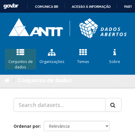
COMUNICA BR
ACESSO À INFORMAÇÃO
PARTI
IR
PARA
O
CONTEÚDO
Conjuntos de
Organizações
Temas
Sobre
dados
Conjuntos de dados
Ordenar por