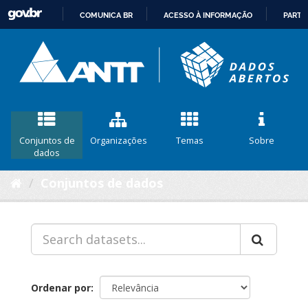
COMUNICA BR
ACESSO À INFORMAÇÃO
PARTI
IR
PARA
O
CONTEÚDO
Conjuntos de
Organizações
Temas
Sobre
dados
Conjuntos de dados
Ordenar por