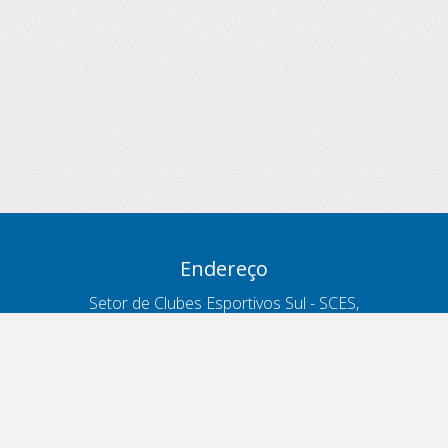
Endereço
Setor de Clubes Esportivos Sul - SCES,
trecho 03, lote 10, Projeto Orla Polo 8
- Brasília - DF
Contatos