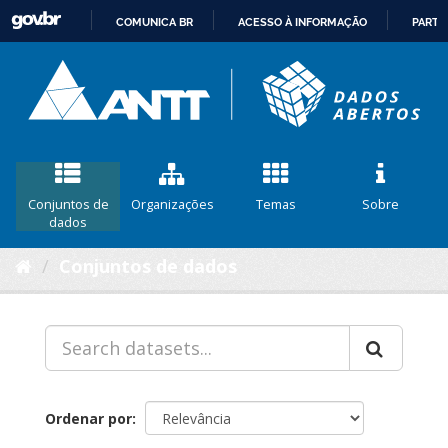
COMUNICA BR
ACESSO À INFORMAÇÃO
PARTI
IR
PARA
O
CONTEÚDO
Conjuntos de
Organizações
Temas
Sobre
dados
Conjuntos de dados
Ordenar por