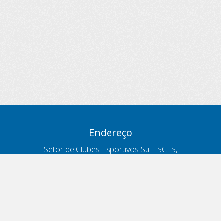
Endereço
Setor de Clubes Esportivos Sul - SCES,
trecho 03, lote 10, Projeto Orla Polo 8
- Brasília - DF
Contatos