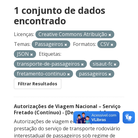
1 conjunto de dados
encontrado
Licenças:
Creative Commons Atribuição
Temas:
Passageiros
Formatos:
CSV
JSON
Etiquetas:
transporte-de-passageiros
sisaut-fc
fretamento-continuo
passageiros
Filtrar Resultados
Autorizações de Viagem Nacional – Serviço
Fretado (Contínuo) - [Descontinuado]
Autorizações de viagem emitidas para a
prestação do serviço de transporte rodoviário
interestadual de passageiros sob regime de