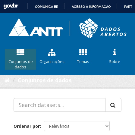
COMUNICA BR
ACESSO À INFORMAÇÃO
PARTI
IR
PARA
O
CONTEÚDO
Conjuntos de
Organizações
Temas
Sobre
dados
Conjuntos de dados
Ordenar por