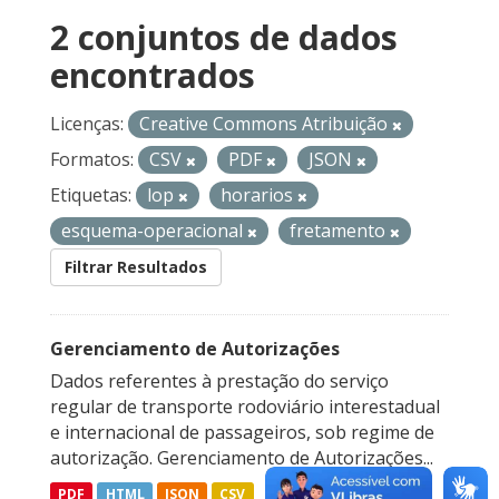
2 conjuntos de dados
encontrados
Licenças:
Creative Commons Atribuição
Formatos:
CSV
PDF
JSON
Etiquetas:
lop
horarios
esquema-operacional
fretamento
Filtrar Resultados
Gerenciamento de Autorizações
Dados referentes à prestação do serviço
regular de transporte rodoviário interestadual
e internacional de passageiros, sob regime de
autorização. Gerenciamento de Autorizações...
PDF
HTML
JSON
CSV