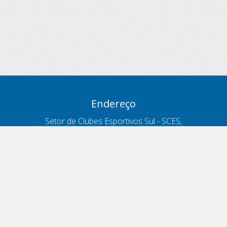
Endereço
Setor de Clubes Esportivos Sul - SCES,
trecho 03, lote 10, Projeto Orla Polo 8
- Brasília - DF
Contatos
Telefone 166
ouvidoria@antt.gov.br
Formulário Fale Conosco