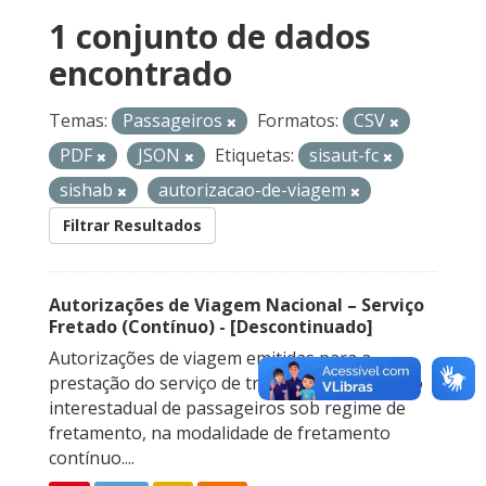
1 conjunto de dados
encontrado
Temas:
Passageiros
Formatos:
CSV
PDF
JSON
Etiquetas:
sisaut-fc
sishab
autorizacao-de-viagem
Filtrar Resultados
Autorizações de Viagem Nacional – Serviço
Fretado (Contínuo) - [Descontinuado]
Autorizações de viagem emitidas para a
prestação do serviço de transporte rodoviário
interestadual de passageiros sob regime de
fretamento, na modalidade de fretamento
contínuo....