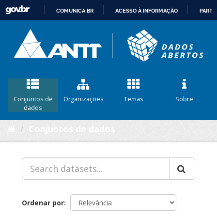
COMUNICA BR
ACESSO À INFORMAÇÃO
PARTI
IR
PARA
O
CONTEÚDO
Conjuntos de
Organizações
Temas
Sobre
dados
Conjuntos de dados
Ordenar por